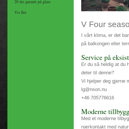
20 års garanti på glass
Vis fler
V Four seaso
I vårt klima, er det b
på balkongen eller ter
Service på eksis
Er du så heldig at du 
deler til denne?
Vi hjelper deg gjerne
lg@nson.nu
+46 705776616
Moderne tillbygg
Med et moderne tilbyg
nærkontakt med nature