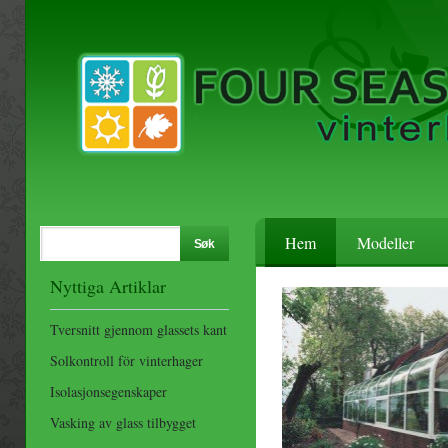
Hem
Modeller
Nyttiga Artiklar
Tversnitt gjennom glassets kant
Solkontroll för vinterhager
Isolasjonsegenskaper
Vasking av glass tilbygget