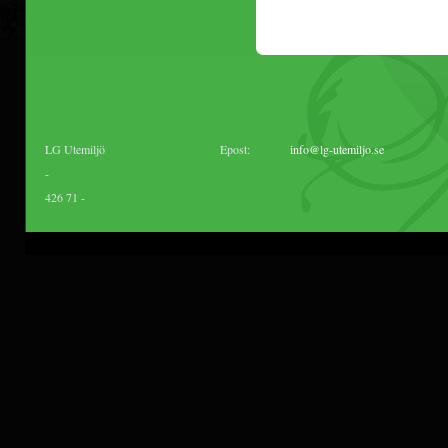
LG Utemiljö
Epost:
info@lg-utemiljo.se
-
426 71
-